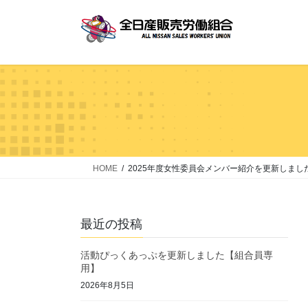
コ
ナ
ン
ビ
テ
ゲ
ン
ー
ツ
シ
へ
ョ
ス
ン
キ
に
ッ
移
プ
動
HOME
2025年度女性委員会メンバー紹介を更新しまし
最近の投稿
活動ぴっくあっぷを更新しました【組合員専
用】
2026年8月5日